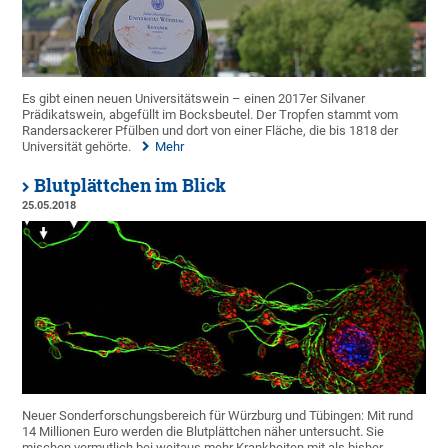
Es gibt einen neuen Universitätswein – einen 2017er Silvaner
Prädikatswein, abgefüllt im Bocksbeutel. Der Tropfen stammt vom
Randersackerer Pfülben und dort von einer Fläche, die bis 1818 der
Universität gehörte.
Mehr
Blutplättchen im Blick
25.05.2018
Neuer Sonderforschungsbereich für Würzburg und Tübingen: Mit rund
14 Millionen Euro werden die Blutplättchen näher untersucht. Sie
mischen vermutlich bei weitaus mehr Krankheiten mit als bisher