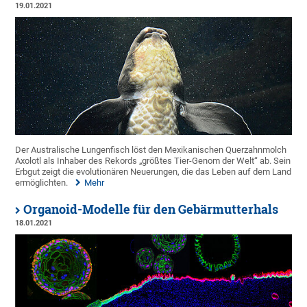
19.01.2021
Der Australische Lungenfisch löst den Mexikanischen Querzahnmolch
Axolotl als Inhaber des Rekords „größtes Tier-Genom der Welt“ ab. Sein
Erbgut zeigt die evolutionären Neuerungen, die das Leben auf dem Land
ermöglichten.
Mehr
Organoid-Modelle für den Gebärmutterhals
18.01.2021