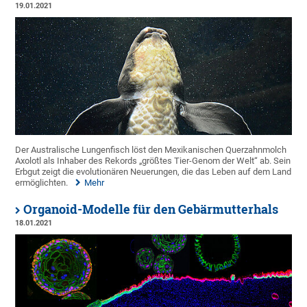
19.01.2021
Der Australische Lungenfisch löst den Mexikanischen Querzahnmolch
Axolotl als Inhaber des Rekords „größtes Tier-Genom der Welt“ ab. Sein
Erbgut zeigt die evolutionären Neuerungen, die das Leben auf dem Land
ermöglichten.
Mehr
Organoid-Modelle für den Gebärmutterhals
18.01.2021