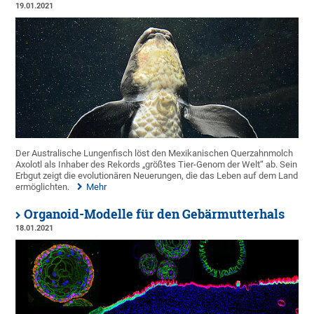
19.01.2021
Der Australische Lungenfisch löst den Mexikanischen Querzahnmolch
Axolotl als Inhaber des Rekords „größtes Tier-Genom der Welt“ ab. Sein
Erbgut zeigt die evolutionären Neuerungen, die das Leben auf dem Land
ermöglichten.
Mehr
Organoid-Modelle für den Gebärmutterhals
18.01.2021