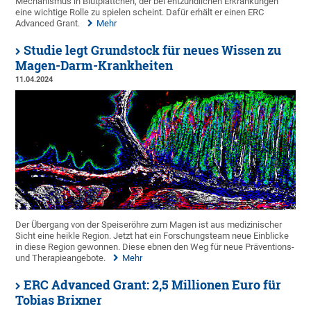
Mechanismus in Blutplättchen, der bei entzündlichen Erkrankungen
eine wichtige Rolle zu spielen scheint. Dafür erhält er einen ERC
Advanced Grant.
Mehr
Studie legt Grundstock für neues Wissen zu
Magen-Darm-Krankheiten
11.04.2024
Der Übergang von der Speiseröhre zum Magen ist aus medizinischer
Sicht eine heikle Region. Jetzt hat ein Forschungsteam neue Einblicke
in diese Region gewonnen. Diese ebnen den Weg für neue Präventions-
und Therapieangebote.
Mehr
ERC Advanced Grant: 2,5 Millionen Euro für
Tobias Brixner