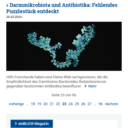
Darmmikrobiota und Antibiotika: Fehlendes
Puzzlestück entdeckt
26.03.2024
HIRI-Forschende haben eine kleine RNA nachgewiesen, die die
Empfindlichkeit des Darmkeims Bacteroides thetaiotaomicron
gegenüber bestimmten Antibiotika beeinflusst.
Mehr
Seite 23 von 96.
vorherige
…
18
19
20
21
22
23
24
25
26
27
…
96
nächste
einBLICK-Magazin